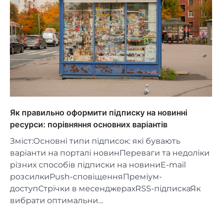
Як правильно оформити підписку на новинні
ресурси: порівняння основних варіантів
Зміст:Основні типи підписок: які бувають
варіанти на порталі новинПереваги та недоліки
різних способів підписки на новиниE-mail
розсилкиPush-сповіщенняПреміум-
доступСтрічки в месенджерахRSS-підпискаЯк
вибрати оптимальни…