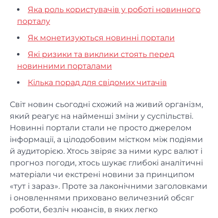
Яка роль користувачів у роботі новинного
порталу
Як монетизуються новинні портали
Які ризики та виклики стоять перед
новинними порталами
Кілька порад для свідомих читачів
Світ новин сьогодні схожий на живий організм,
який реагує на найменші зміни у суспільстві.
Новинні портали стали не просто джерелом
інформації, а цілодобовим містком між подіями
й аудиторією. Хтось звіряє за ними курс валют і
прогноз погоди, хтось шукає глибокі аналітичні
матеріали чи екстрені новини за принципом
«тут і зараз». Проте за лаконічними заголовками
і оновленнями приховано величезний обсяг
роботи, безліч нюансів, в яких легко