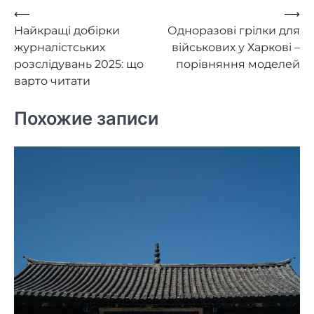
Навигация
⟵
⟶
Найкращі добірки
Одноразові грілки для
по
журналістських
військових у Харкові –
записям
розслідувань 2025: що
порівняння моделей
варто читати
Похожие записи