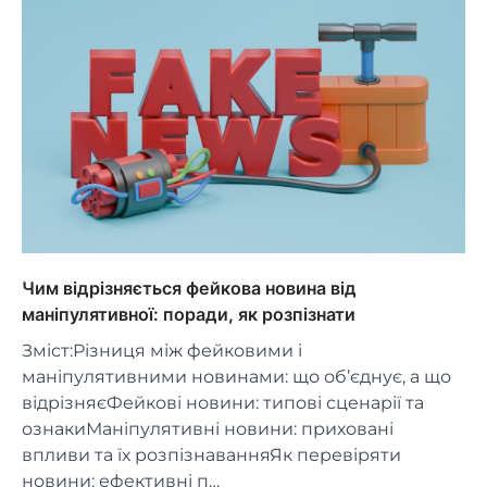
Чим відрізняється фейкова новина від
маніпулятивної: поради, як розпізнати
Зміст:Різниця між фейковими і
маніпулятивними новинами: що об’єднує, а що
відрізняєФейкові новини: типові сценарії та
ознакиМаніпулятивні новини: приховані
впливи та їх розпізнаванняЯк перевіряти
новини: ефективні п…