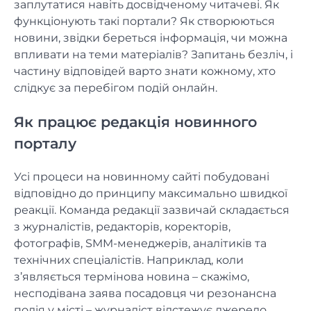
заплутатися навіть досвідченому читачеві. Як
функціонують такі портали? Як створюються
новини, звідки береться інформація, чи можна
впливати на теми матеріалів? Запитань безліч, і
частину відповідей варто знати кожному, хто
слідкує за перебігом подій онлайн.
Як працює редакція новинного
порталу
Усі процеси на новинному сайті побудовані
відповідно до принципу максимально швидкої
реакції. Команда редакції зазвичай складається
з журналістів, редакторів, коректорів,
фотографів, SMM-менеджерів, аналітиків та
технічних спеціалістів. Наприклад, коли
з’являється термінова новина – скажімо,
несподівана заява посадовця чи резонансна
подія у місті – журналіст відстежує джерело,