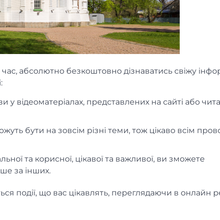
 час, абсолютно безкоштовно дізнаватись свіжу інф
:
и у відеоматеріалах, представлених на сайті або чит
ожуть бути на зовсім різні теми, тож цікаво всім про
льної та корисної, цікавої та важливої, ви зможете
дше за інших.
ться події, що вас цікавлять, переглядаючи в онлайн 