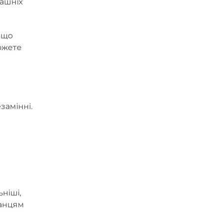
машніх
 що
ожете
замінні.
ніші,
канцям