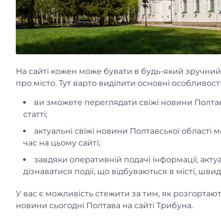
На сайті кожен може бувати в будь-який зручний
про місто. Тут варто виділити основні особливості
ви зможете переглядати свіжі новини Полтав
статті;
актуальні свіжі новини Полтавської області м
час на цьому сайті;
завдяки оперативній подачі інформації, актуа
дізнаватися події, що відбуваються в місті, шви
У вас є можливість стежити за тим, як розгортаю
новини сьогодні Полтава на сайті Трибуна.