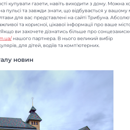
ості купувати газети, навіть виходити з дому. Можна х
а пульсі та завжди знати, що відбувається у вашому м
 Полтави для вас представлені на сайті Трибуна. Абсол
ливої та корисної, цікавої інформації про ваше місто
. Якщо ви захочете дізнатись більше про сонцезахисх
m.ua/
нашого партнера. В нього великий вибір
лярів, для дітей, водіїв та комп'ютерних.
талу новин