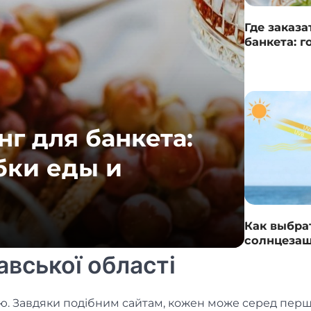
Где заказа
банкета: г
коробки е
обслужив
СТАТЬИ
нг для банкета:
Гли
бки еды и
мет
зве
Как выбра
05.06.20
солнцезащ
форме ли
вської області
. Завдяки подібним сайтам, кожен може серед пер