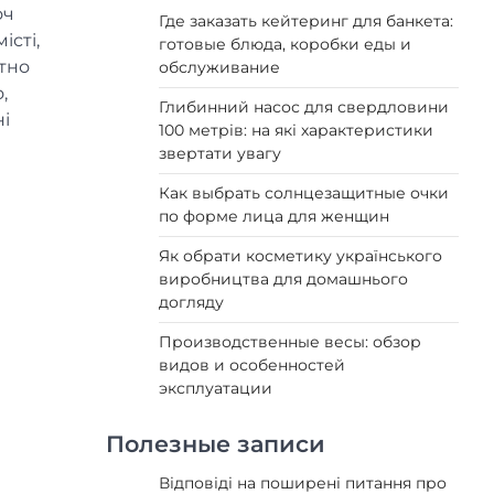
оч
Где заказать кейтеринг для банкета:
істі,
готовые блюда, коробки еды и
ютно
обслуживание
,
Глибинний насос для свердловини
ні
100 метрів: на які характеристики
звертати увагу
Как выбрать солнцезащитные очки
по форме лица для женщин
Як обрати косметику українського
виробництва для домашнього
догляду
Производственные весы: обзор
видов и особенностей
эксплуатации
Полезные записи
Відповіді на поширені питання про