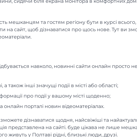
вини, сидячи біля екрана монітора в комфортних до
сть мешканцям та гостям регіону бути в курсі всього,
и на сайт, щоб дізнаватися про щось нове. Тут ви зм
еоматеріали.
 відбувається навколо, новинні сайти онлайн просто не
 а також інші значущі події в місті або області;
формації про події у вашому місті щоденно;
а онлайн порталі новин відеоматеріалах.
можете дізнаватися щодня, найсвіжіші та найактуаль
ція представлена на сайті. буде цікава не лише меш
 кого живуть у Полтаві рідні, близькі люди, друзі.