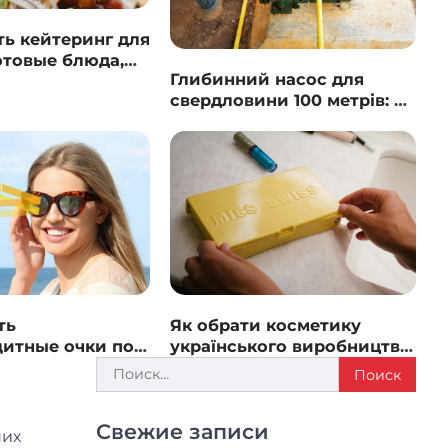
ть кейтеринг для
отовые блюда,
Глибинний насос для
ды и
свердловини 100 метрів: на
ание
які характеристики
звертати увагу
бинний насос для сверд
рів: на які характеристи
ртати увагу
ть
Як обрати косметику
26
итные очки по
українського виробництва
ца для женщин
для домашнього догляду
Найти:
Свежие записи
ших