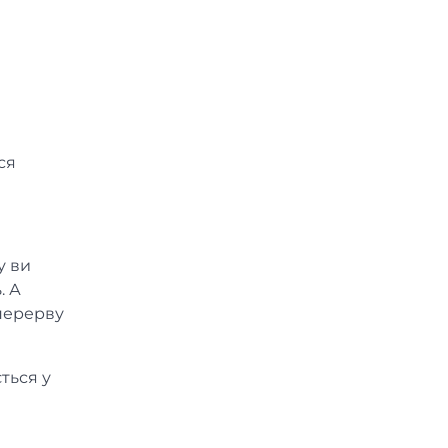
ся
у ви
. А
 перерву
ться у