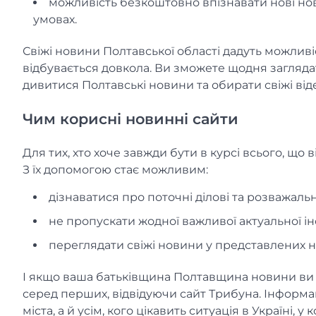
можливість безкоштовно впізнавати нові но
умовах.
Свіжі новини Полтавської області дадуть можливі
відбувається довкола. Ви зможете щодня заглядат
дивитися Полтавські новини та обирати свіжі від
Чим корисні новинні сайти
Для тих, хто хоче завжди бути в курсі всього, що
З їх допомогою стає можливим:
дізнаватися про поточні ділові та розважальні,
не пропускати жодної важливої актуальної ін
переглядати свіжі новини у представлених н
І якщо ваша батьківщина Полтавщина новини ви з
серед перших, відвідуючи сайт Трибуна. Інформа
міста, а й усім, кого цікавить ситуація в Україні, у