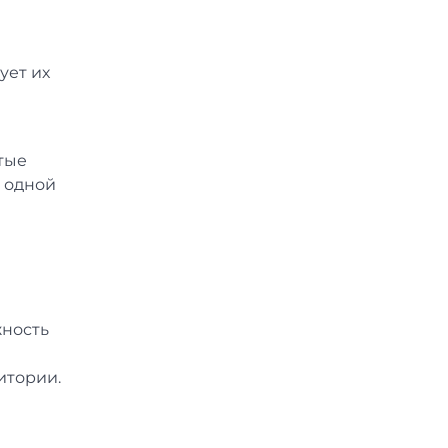
ует их
тые
а одной
жность
итории.