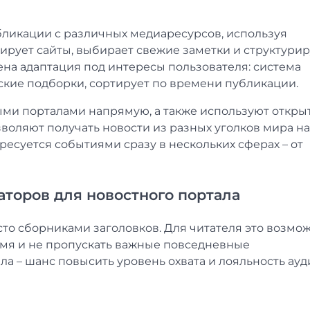
бликации с различных медиаресурсов, используя
ирует сайты, выбирает свежие заметки и структурир
ена адаптация под интересы пользователя: система
ские подборки, сортирует по времени публикации.
ыми порталами напрямую, а также используют откры
зволяют получать новости из разных уголков мира н
ересуется событиями сразу в нескольких сферах – от
торов для новостного портала
то сборниками заголовков. Для читателя это возмо
емя и не пропускать важные повседневные
а – шанс повысить уровень охвата и лояльность ауд