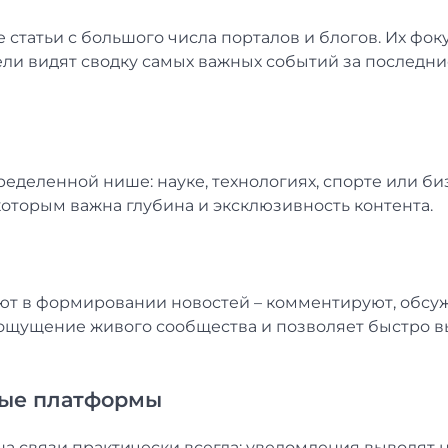
статьи с большого числа порталов и блогов. Их фоку
ели видят сводку самых важных событий за последни
деленной нише: науке, технологиях, спорте или би
торым важна глубина и эксклюзивность контента.
уют в формировании новостей – комментируют, обсу
т ощущение живого сообщества и позволяет быстро 
ные платформы
а связи практически всегда: уведомления выводят н