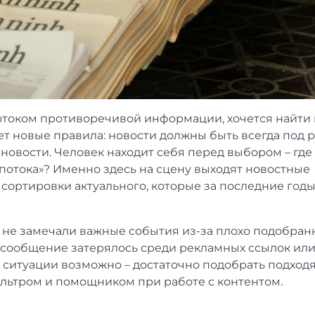
отоком противоречивой информации, хочется найти 
т новые правила: новости должны быть всегда под р
ановости. Человек находит себя перед выбором – где
опотока»? Именно здесь на сцену выходят новостные
 сортировки актуального, которые за последние год
ы не замечали важные события из-за плохо подобран
е сообщение затерялось среди рекламных ссылок ил
й ситуации возможно – достаточно подобрать подхо
ильтром и помощником при работе с контентом.