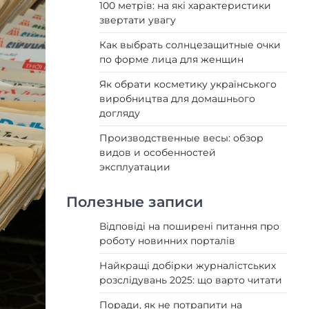
100 метрів: на які характеристики
звертати увагу
Как выбрать солнцезащитные очки
по форме лица для женщин
Як обрати косметику українського
виробництва для домашнього
догляду
Производственные весы: обзор
видов и особенностей
эксплуатации
Полезные записи
Відповіді на поширені питання про
роботу новинних порталів
Найкращі добірки журналістських
розслідувань 2025: що варто читати
Поради, як не потрапити на