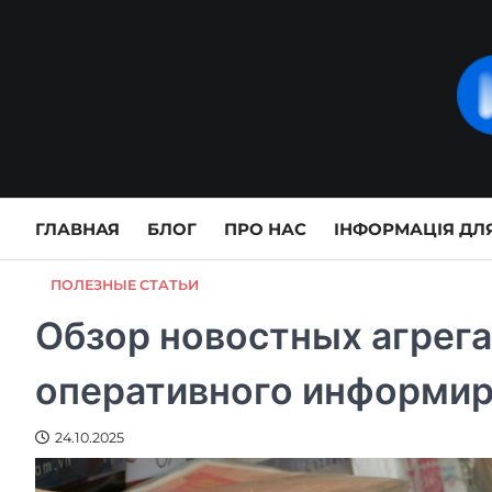
Skip
to
content
ГЛАВНАЯ
БЛОГ
ПРО НАС
ІНФОРМАЦІЯ ДЛЯ
ПОЛЕЗНЫЕ СТАТЬИ
Обзор новостных агрега
оперативного информи
24.10.2025