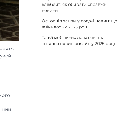
клікбейт: як обирати справжні
новини
Основні тренди у подачі новин: що
змінилось у 2025 році
Топ-5 мобільних додатків для
читання новин онлайн у 2025 році
нечто
укой,
ы
ного
и
дящий