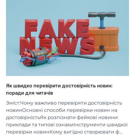
Як швидко перевірити достовірність новин:
поради для читачів
Зміст:Чому важливо перевіряти достовірність
новинОсновні способи перевірки новин на
достовірністьЯк розпізнати фейкові новини:
приклади та типові ознакиІнструменти швидкої
перевірки новинКому вигідно створювати ф…