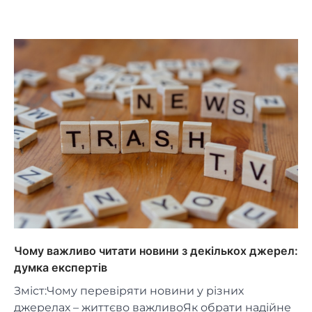
Чому важливо читати новини з декількох джерел:
думка експертів
Зміст:Чому перевіряти новини у різних
джерелах – життєво важливоЯк обрати надійне