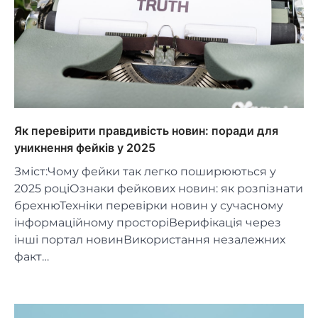
Як перевірити правдивість новин: поради для
уникнення фейків у 2025
Зміст:Чому фейки так легко поширюються у
2025 роціОзнаки фейкових новин: як розпізнати
брехнюТехніки перевірки новин у сучасному
інформаційному просторіВерифікація через
інші портал новинВикористання незалежних
факт…