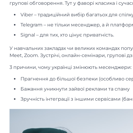
групові обговорення. Тут у фаворі класика і сучас
Viber – традиційний вибір багатьох для спілк
Telegram – не тільки месенджер, а й платформа
Signal – для тих, хто цінує приватність.
У навчальних закладах чи великих командах попу
Meet, Zoom. Зустрічі, онлайн-семінари, групові д
3 причини, чому українці змінюють месенджери:
Прагнення до більшої безпеки (особливо се
Бажання уникнути зайвої реклами та спаму
Зручність інтеграції з іншими сервісами (бан