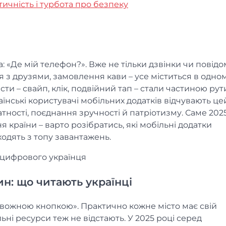
тичність і турбота про безпеку
 «Де мій телефон?». Вже не тільки дзвінки чи повід
ння з друзями, замовлення кави – усе міститься в одно
сти – свайп, клік, подвійний тап – стали частиною рут
аїнські користувачі мобільних додатків відчувають ц
тності, поєднання зручності й патріотизму. Саме 2025
 країни – варто розібратись, які мобільні додатки
ходять з топу завантажень.
т цифрового українця
ин: що читають українці
ивожною кнопкою». Практично кожне місто має свій
льні ресурси теж не відстають. У 2025 році серед