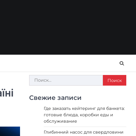
Найти:
їні
Свежие записи
Где заказать кейтеринг для банкета:
готовые блюда, коробки еды и
обслуживание
Глибинний насос для свердловини