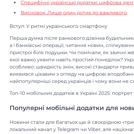
Специфічні українські додатки: цифрова іден
Висновок: Лише один дотик до важливого
Вступ: У ритмі українського смартфону
Перша думка після ранкового дзвінка будильника:
а і банківські операції, читання новин, спілкува
пристрої біля подушки. Чи помічали, як звичні же
якої важко уявити навіть простий понеділок? Укр
особливо: швидкість змін, високі стандарти прива
виявився цікавим з огляду на цифрові вподобання
найпопулярніші серед українців і чому вони не с
Топ-10 мобільних додатків в Україні 2025: портре
Популярні мобільні додатки для нов
Новини стали для багатьох ще й своєрідною «тр
локальний канал у Telegram чи Viber, але націона