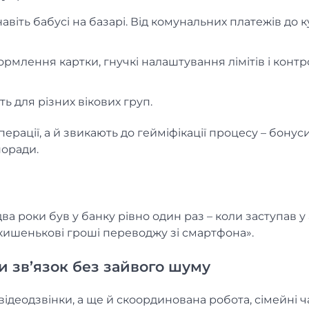
іть бабусі на базарі. Від комунальних платежів до к
рмлення картки, гнучкі налаштування лімітів і контр
ь для різних вікових груп.
рації, а й звикають до гейміфікації процесу – бонуси
поради.
два роки був у банку рівно один раз – коли заступав у
м кишенькові гроші переводжу зі смартфона».
и зв’язок без зайвого шуму
 відеодзвінки, а ще й скоординована робота, сімейні ч