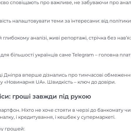
тєво сповіщають про важливе, не забуваючи про аналі
сть налаштовувати теми за інтересами: від політики
 глибокому аналізі, живі репортажі, стрічка без нав’я
 для більшості українців саме Telegram – головна пл
нці Дніпра вперше дізнались про тимчасові обмеженн
 «Новинарня UA». Швидкість – ключ до довіри.
іси: гроші завжди під рукою
артфон. Ніхто не хоче стояти в черзі до банкомату ч
уналку, і кредитування, і кешбек у супермаркеті.
зу грошей: