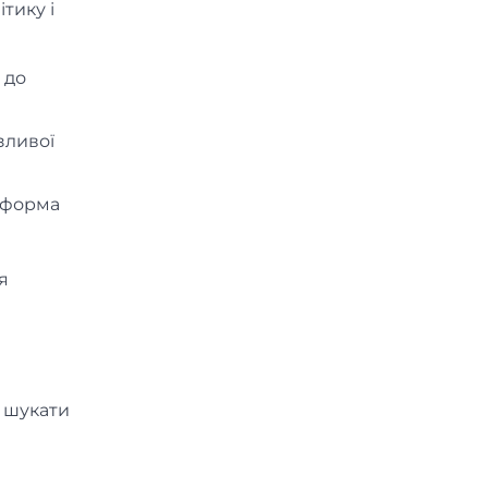
тику і
 до
зливої
атформа
я
и шукати