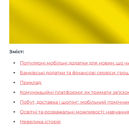
Зміст:
Популярні мобільні додатки для новин: що ч
Банківські додатки та фінансові сервіси: гро
Приклад:
Комунікаційні платформи: як тримати зв’язо
Побут, доставка і шопінг: мобільний помічни
Освітні та розважальні можливості: навчання
Невелика історія