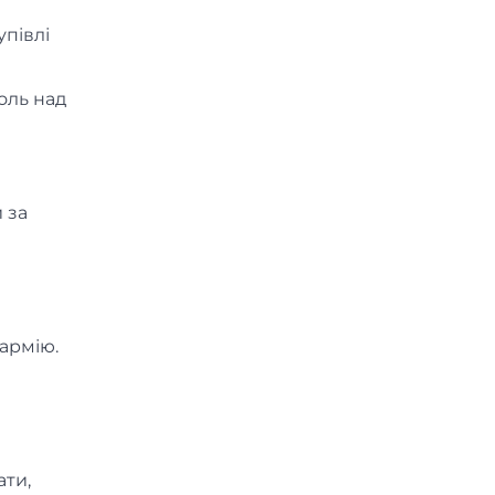
упівлі
оль над
 за
 армію.
ати,