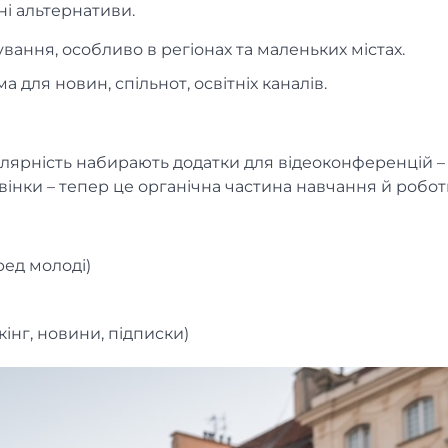
ні альтернативи.
ування, особливо в регіонах та маленьких містах.
 для новин, спільнот, освітніх каналів.
лярність набирають додатки для відеоконференцій –
звінки – тепер це органічна частина навчання й робот
ред молоді)
кінг, новини, підписки)