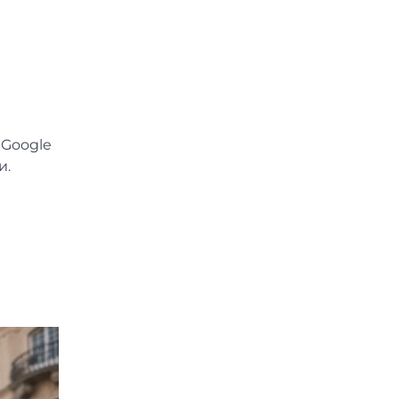
 Google
и.