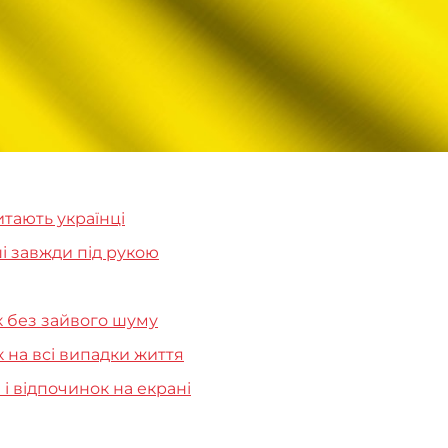
итають українці
ші завжди під рукою
к без зайвого шуму
к на всі випадки життя
 і відпочинок на екрані