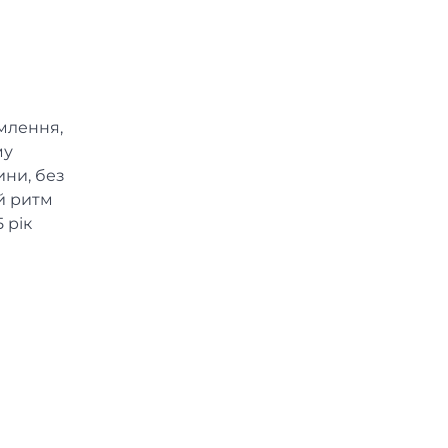
омлення,
му
ини, без
ей ритм
 рік