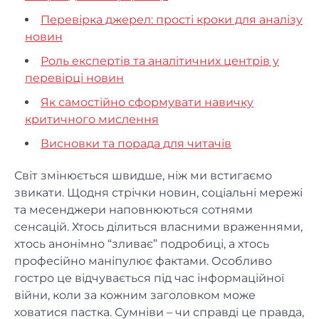
Перевірка джерел: прості кроки для аналізу
новин
Роль експертів та аналітичних центрів у
перевірці новин
Як самостійно сформувати навичку
критичного мислення
Висновки та порада для читачів
Світ змінюється швидше, ніж ми встигаємо
звикати. Щодня стрічки новин, соціальні мережі
та месенджери наповнюються сотнями
сенсацій. Хтось ділиться власними враженнями,
хтось анонімно “зливає” подробиці, а хтось
професійно маніпулює фактами. Особливо
гостро це відчувається під час інформаційної
війни, коли за кожним заголовком може
ховатися пастка. Сумніви – чи справді це правда,