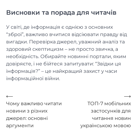
Висновки та порада для читачів
У світі, де інформація є однією з основних
“зброї”, важливо вчитися відсіювати правду від
вигадки. Перевірка джерел, уважний аналіз та
здоровий скептицизм – не просто звичка, а
необхідність. Обирайте новинні портали, яким
довіряєте, і не бійтеся запитувати: “Звідки ця
інформація?” – це найкращий захист у часи
інформаційної війни.
Навигация
⟵
⟶
Чому важливо читати
ТОП-7 мобільних
по
новини з різних
застосунків для
записям
джерел: основні
читання новин
аргументи
українською мовою