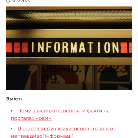
31.12.2025
Зміст:
Чому важливо перевіряти факти на
порталах новин
Як розпізнати фейки: основні ознаки
неправдивої інформації