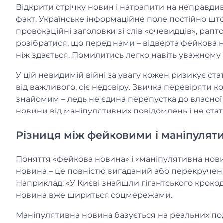
Відкрити стрічку новин і натрапити на неправди
факт. Українське інформаційне поле постійно шт
провокаційні заголовки зі слів «очевидців», рапто
розібратися, що перед нами – відверта фейкова 
ніж здається. Помилитись легко навіть уважному ч
У цій невидимій війні за увагу кожен ризикує ст
від важливого, сіє недовіру. Звичка перевіряти ко
знайомим – ледь не єдина перепустка до власної
новини від маніпулятивних повідомлень і не ста
Різниця між фейковими і маніпуляти
Поняття «фейкова новина» і «маніпулятивна новин
новина – це повністю вигаданий або перекручени
Наприклад: «У Києві знайшли гігантського кроко
новина вже шириться соцмережами.
Маніпулятивна новина базується на реальних под