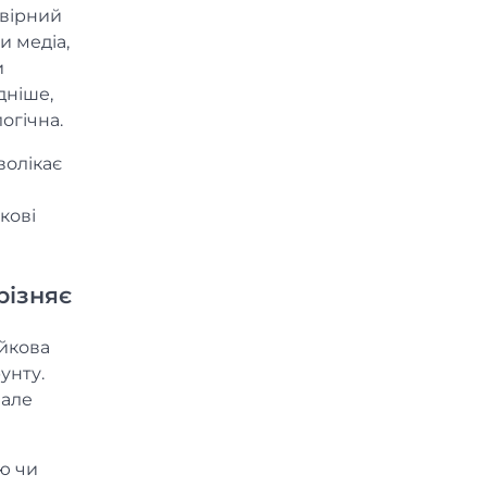
овірний
и медіа,
и
дніше,
огічна.
волікає
кові
різняє
ейкова
унту.
 але
ю чи