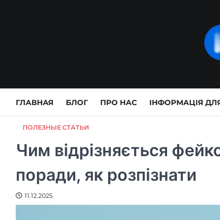
Skip
to
content
ГЛАВНАЯ
БЛОГ
ПРО НАС
ІНФОРМАЦІЯ ДЛЯ
ПОЛЕЗНЫЕ СТАТЬИ
Чим відрізняється фейко
поради, як розпізнати
11.12.2025