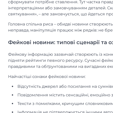
сформувати потрібне ставлення. Тут частка пра
інтерпретаціями або замовчуванням деталей. Ска
святкування», – але замовчується, що йдеться пр
Головна спільна риса – обидві новини створюють 
неправда, маніпуляція працює між рядків: не бре
Фейкові новини: типові сценарії та 
Фейкову інформацію зазвичай створюють із конк
підняти рейтинги певного ресурсу. Сучасні фейки
правдивими та обґрунтованими на вигаданих екс
Найчастіші ознаки фейкової новини:
Відсутність джерел або посилання на сумнівн
Повідомлення містить сенсаційні, емоційно з
Тексти з помилками, кричущим словниковим
Інформація не підтверджується іншими авт