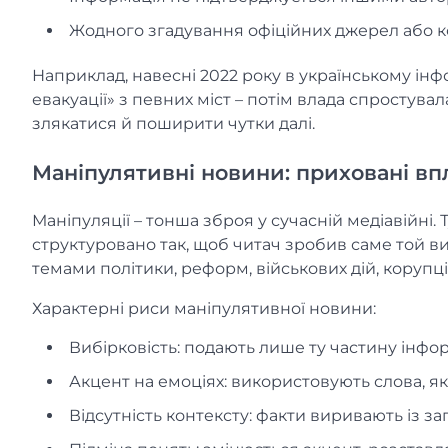
Жодного згадування офіційних джерел або к
Наприклад, навесні 2022 року в українському і
евакуації» з певних міст – потім влада спростув
злякатися й поширити чутки далі.
Маніпулятивні новини: приховані впл
Маніпуляції – тонша зброя у сучасній медіавійні.
структуровано так, щоб читач зробив саме той в
темами політики, реформ, військових дій, корупці
Характерні риси маніпулятивної новини:
Вибірковість: подають лише ту частину інформ
Акцент на емоціях: використовують слова, які 
Відсутність контексту: факти виривають із за