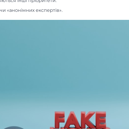
яються інші пріоритети.
чи «анонімних експертів».