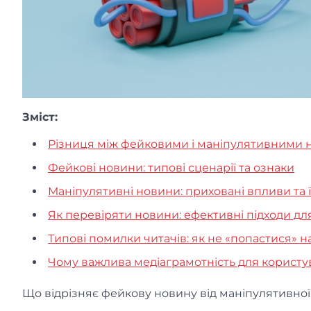
Зміст:
Різниця між фейковими і маніпулятивними но
Фейкові новини: типові сценарії та ознаки
Маніпулятивні новини: приховані впливи та 
Як перевіряти новини: ефективні підходи дл
Типові помилки читачів: як не «попастися» 
Чому важлива медіаграмотність для користу
Що відрізняє фейкову новину від маніпулятивної