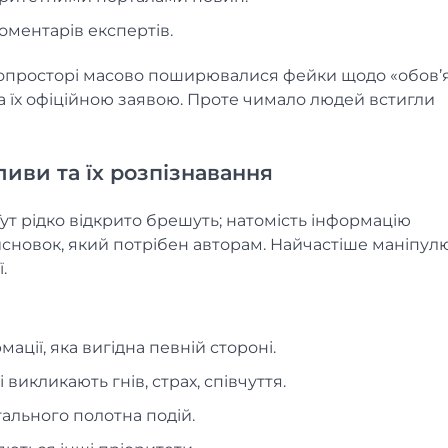
оментарів експертів.
нфопросторі масово поширювалися фейки щодо «обов’
ала їх офіційною заявою. Проте чимало людей встигли
иви та їх розпізнавання
 Тут рідко відкрито брешуть; натомість інформацію
исновок, який потрібен авторам. Найчастіше маніпул
ї.
ації, яка вигідна певній стороні.
викликають гнів, страх, співчуття.
гального полотна подій.