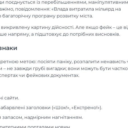
вди поєднується із перебільшеннями, маніпулятивни
жімо, повідомлення: «Влада витратила мільярд на
о багаторічну програму розвитку міста.
викривлену картину дійсності. Але якщо фейк – це в
ше напряму, а підштовхує до потрібних висновків.
ознаки
ретною метою: посіяти паніку, розпалити ненависть 
 – не завжди грубі вигадки; вони можуть бути частк
пертах чи фейкових документах.
і сайти.
абарвлені заголовки («Шок!», «Екстрено!»).
 запасом, надмірним нагнітанням.
оритетними порталами новин.