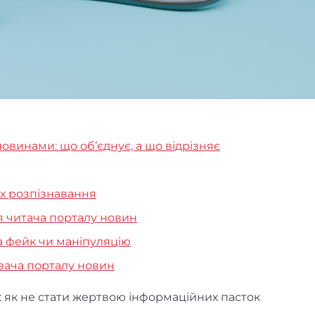
винами: що об’єднує, а що відрізняє
їх розпізнавання
я читача порталу новин
на фейк чи маніпуляцію
вача порталу новин
: як не стати жертвою інформаційних пасток