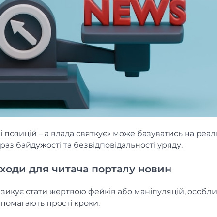
і позицій – а влада святкує» може базуватись на реа
раз байдужості та безвідповідальності уряду.
дходи для читача порталу новин
зикує стати жертвою фейків або маніпуляцій, особли
опомагають прості кроки: