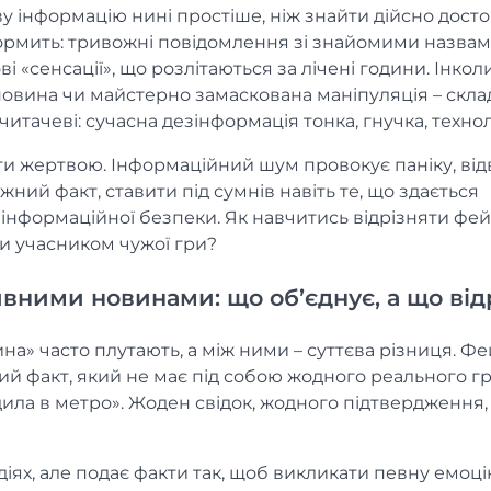
ву інформацію нині простіше, ніж знайти дійсно дост
ормить: тривожні повідомлення зі знайомими назвам
ві «сенсації», що розлітаються за лічені години. Інкол
новина чи майстерно замаскована маніпуляція – скла
итачеві: сучасна дезінформація тонка, гнучка, технол
ати жертвою. Інформаційний шум провокує паніку, від
жний факт, ставити під сумнів навіть те, що здається
 інформаційної безпеки. Як навчитись відрізняти фей
ти учасником чужої гри?
вними новинами: що об’єднує, а що від
а» часто плутають, а між ними – суттєва різниця. Ф
й факт, який не має під собою жодного реального гр
дила в метро». Жоден свідок, жодного підтвердження,
іях, але подає факти так, щоб викликати певну емоці