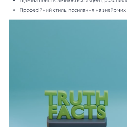
Підміна понять: змінюється акцент, розставл
Професійний стиль, посилання на знайомих 