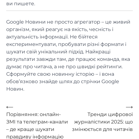
ви пишете.
Google Новини не просто агрегатор – це живий
організм, який реагує на якість, чесність і
актуальність інформації. Не бійтеся
експериментувати, пробувати різні формати і
шукати свій унікальний підхід. Найкращі
результати завжди там, де працює команда, яка
думає про читача, а не про швидкі рейтинги.
Сформуйте свою новинну історію – і вона
обов’язково знайде шлях до стрічки Google
Новин.
Навигация
⟵
⟶
Порівняння: онлайн-
Тренди цифрової
по
ЗМІ та телеграм-канали
журналістики 2025: що
записям
– де краще шукати
змінюється для читачів
правдиву інформацію