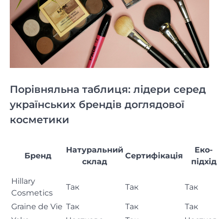
Порівняльна таблиця: лідери серед
українських брендів доглядової
косметики
Натуральний
Еко-
Бренд
Сертифікація
склад
підхід
Hillary
Так
Так
Так
Cosmetics
Graine de Vie
Так
Так
Так