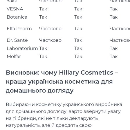
Yaka
Частково
Так
Частков
VESNA
Так
Так
Так
Botanica
Так
Так
Так
Elfa Pharm
Частково
Так
Частков
Dr. Sante
Частково
Так
Частков
Laboratorium
Так
Так
Так
Molfar
Так
Так
Так
Висновки: чому Hillary Cosmetics –
краща українська косметика для
домашнього догляду
Вибираючи косметику українського виробника
для домашнього догляду, варто звернути увагу
на ті бренди, які не тільки декларують
натуральність, але й доводять свою