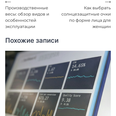
Навигация
⟵
⟶
Производственные
Как выбрать
по
весы: обзор видов и
солнцезащитные очки
записям
особенностей
по форме лица для
эксплуатации
женщин
Похожие записи