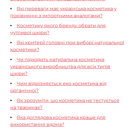
Які переваги має українська косметика у
порівнянні з імпортними аналогами?
Косметику якого бренду обрати для
чутливої шкіри?
Які критерії головні при виборі натуральної
косметики?
Чи підходить натуральна косметика
українського виробництва для всіх типів
шкіри?
Чим відрізняється еко косметика від
органічної?
Як зрозуміти, що косметика не тестується
на тваринах?
Яка доглядова косметика краще для
використання вдома?