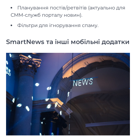
Планування постів/ретвітів (актуально для
СММ-служб порталу новин).
Фільтри для ігнорування спаму.
SmartNews та інші мобільні додатки