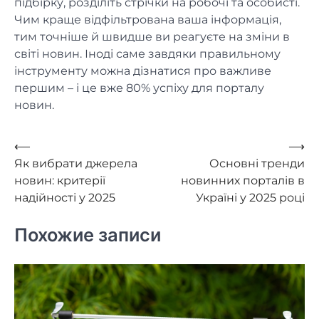
підбірку, розділіть стрічки на робочі та особисті.
Чим краще відфільтрована ваша інформація,
тим точніше й швидше ви реагуєте на зміни в
світі новин. Іноді саме завдяки правильному
інструменту можна дізнатися про важливе
першим – і це вже 80% успіху для порталу
новин.
Навигация
⟵
⟶
Як вибрати джерела
Основні тренди
по
новин: критерії
новинних порталів в
записям
надійності у 2025
Україні у 2025 році
Похожие записи