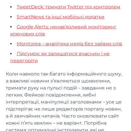
TweetDeck: тримати Twitter під контролем
SmartNews та інші мобільні додатки
Google Alerts: ненав’язливий моніторинг
ключових слів
Monitorea – аналітика медіа без зайвих слів
Підсумок: як залишатися вчасним і не
перегоріти
Коли навколо так багато інформаційного шуму,
а важливі новини з’являються щохвилини,
тримати руку на пульсі подій – завдання не з
легких. Фейкові повідомлення, хибні
інтерпретації, маніпуляції заголовками – усе це
підстерігає не лише редакторів порталу новин,
а й звичайних читачів. Часто оновлювати сайт
кожні п’ять хвилин – не варіант. Потрібна
система: оптимальні інструменти, які не