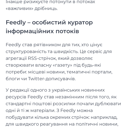
Інакше ризикуєте потонути в потоках
«важливих» дрібниць.
Feedly – особистий куратор
інформаційних потоків
Feedly став рятівником для тих, хто цінує
структурованість та швидкість. Це сервіс для
агрегації RSS-стрічок, який дозволяє
створювати власну «газету» під будь-які
потреби: місцеві новини, тематичні портали,
блоги чи Twitter-дописувачів.
У редакції одного з українських новинних
ресурсів Feedly став незамінним після того, як
стандартні поштові розсилки почали дублювати
одні й ті ж матеріали. З Feedly можна
побудувати кілька окремих стрічок: наприклад,
для швидкого реагування на політичні новини,