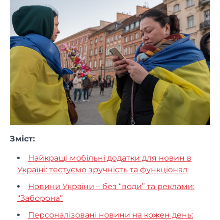
Зміст:
Найкращі мобільні додатки для новин в
Україні: тестуємо зручність та функціонал
Новини України – без “води” та реклами:
“Заборона”
Персоналізовані новини на кожен день: