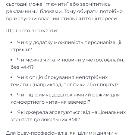
сьогодні може “глючити” або засмітитись
рекламними блоками. Тому обирати потрібно,
враховуючи власний стиль життя і інтереси.
Що варто врахувати:
Чи є у додатку можливість персоналізації
стрічки?
Чи можна читати новини у метро, офлайн,
без wi-fi?
Чи є опція блокування непотрібних
тематик (наприклад, політики або спорту)?
Чи підтримує додаток нічний режим для
комфортного читання ввечері?
Які джерела агрегуються: від національних
агентств до локальних ЗМІ?
Для busy-професіоналів, які цілими днями у