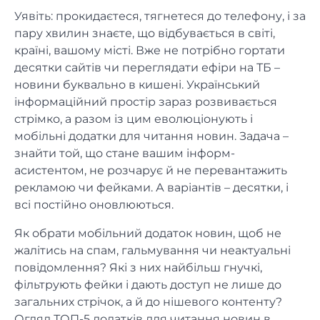
Уявіть: прокидаєтеся, тягнетеся до телефону, і за
пару хвилин знаєте, що відбувається в світі,
країні, вашому місті. Вже не потрібно гортати
десятки сайтів чи переглядати ефіри на ТБ –
новини буквально в кишені. Український
інформаційний простір зараз розвивається
стрімко, а разом із цим еволюціонують і
мобільні додатки для читання новин. Задача –
знайти той, що стане вашим інформ-
асистентом, не розчарує й не перевантажить
рекламою чи фейками. А варіантів – десятки, і
всі постійно оновлюються.
Як обрати мобільний додаток новин, щоб не
жалітись на спам, гальмування чи неактуальні
повідомлення? Які з них найбільш гнучкі,
фільтрують фейки і дають доступ не лише до
загальних стрічок, а й до нішевого контенту?
Огляд ТОП-5 додатків для читання новин в