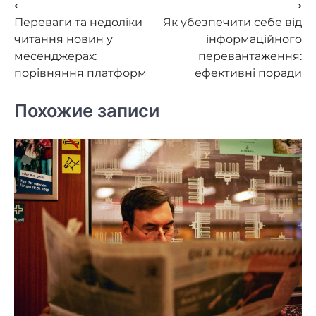
Навигация
⟵
⟶
Переваги та недоліки
Як убезпечити себе від
по
читання новин у
інформаційного
записям
месенджерах:
перевантаження:
порівняння платформ
ефективні поради
Похожие записи