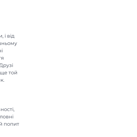
 і від
ашньому
ні
тя
Друзі
 ще той
к.
ності,
оловні
 й попит