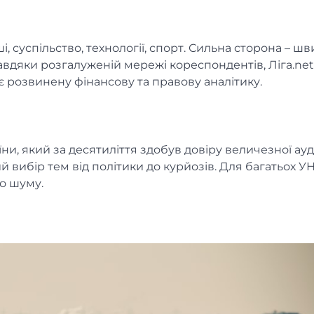
і, суспільство, технології, спорт. Сильна сторона – шв
авдяки розгалуженій мережі кореспондентів, Ліга.net
ує розвинену фінансову та правову аналітику.
и, який за десятиліття здобув довіру величезної ауди
 вибір тем від політики до курйозів. Для багатьох У
го шуму.