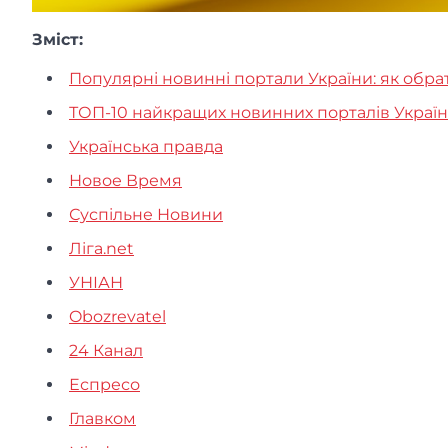
Зміст:
Популярні новинні портали України: як обр
ТОП-10 найкращих новинних порталів України
Українська правда
Новое Время
Суспільне Новини
Ліга.net
УНІАН
Obozrevatel
24 Канал
Еспресо
Главком