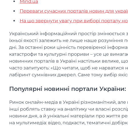
Mind.ua
Переваги сучасних порталів новин для украї
На що звернути увагу при виборі порталу н
Український інформаційний простір змінюється з
їхньої якості залежить не лише наше розуміння по
дні. За останні роки цінність перевіреної інформац
катастрофи та культурні прориви – усе це вимага
новинних порталів в Україні настільки велике, щ
часто запитують: «Що читати, щоб не нарватися н
лабіринт сумнівних джерел. Саме тому вибір якіс
Популярні новинні портали України:
Ринок онлайн-медіа в Україні різноманітний, але н
інші роблять ставку на аналітику чи власні розс
новини дня, а й унікальні матеріали про життя ре
на мультимедіа: відео, подкасти, тематичні добірк