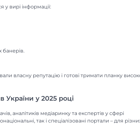
я у вирі інформації:
х банерів.
ували власну репутацію і готові тримати планку висок
 України у 2025 році
чів, аналітиків медіаринку та експертів у сфері
національні, так і спеціалізовані портали – для різни