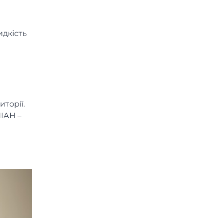
идкість
торії.
НІАН –