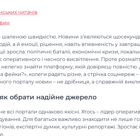
нських читачів
овин
 шаленою швидкістю. Новини з’являються щосекунди,
дій, а й емоції, рішення, навіть впевненість у завтр
ії зросла: політичні баталії, економічні кризи, локаль
є оперативного і чесного висвітлення. Проте розмаїт
о нелегко знайти платформу, якій довіряєш повністю. 
а фейки?», колеги радять різне, а стрічка соцмереж –
ного порталу новин – не дрібниця, а справжній викли
 як обрати надійне джерело
е всі портали однаково якісні. Хтось – лідер оператив
лідування. Для багатьох важливо знаходити не лише г
гіонів, експертні думки, культурні репортажі. Зростає
и.