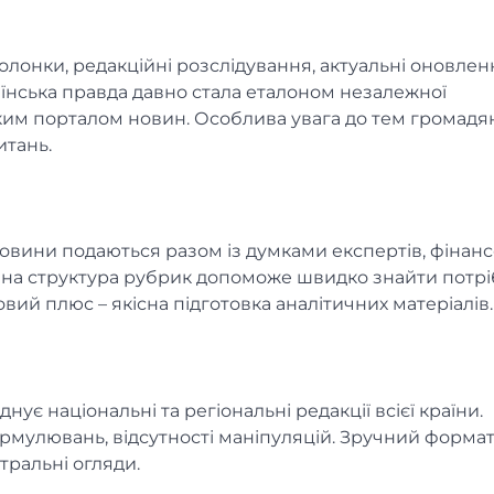
колонки, редакційні розслідування, актуальні оновлен
країнська правда давно стала еталоном незалежної
ким порталом новин. Особлива увага до тем громадя
итань.
т новини подаються разом із думками експертів, фіна
ена структура рубрик допоможе швидко знайти потр
вий плюс – якісна підготовка аналітичних матеріалів.
є національні та регіональні редакції всієї країни.
ормулювань, відсутності маніпуляцій. Зручний формат
тральні огляди.