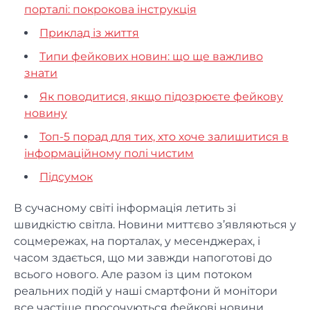
порталі: покрокова інструкція
Приклад із життя
Типи фейкових новин: що ще важливо
знати
Як поводитися, якщо підозрюєте фейкову
новину
Топ-5 порад для тих, хто хоче залишитися в
інформаційному полі чистим
Підсумок
В сучасному світі інформація летить зі
швидкістю світла. Новини миттєво з’являються у
соцмережах, на порталах, у месенджерах, і
часом здається, що ми завжди напоготові до
всього нового. Але разом із цим потоком
реальних подій у наші смартфони й монітори
все частіше просочуються фейкові новини.