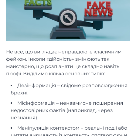
Не все, що виглядає неправдою, є класичним
фейком. Інколи «дійсність» змінюють так
майстерно, що розпізнати це складно навіть
профі. Виділимо кілька основних типів:
Дезінформація – свідоме розповсюдження
брехні.
Місінформація – ненавмисне поширення
недостовірних фактів (наприклад, через
незнання).
Маніпуляція контекстом – реальні події або
цитати виривають із контексту, спотворюючи