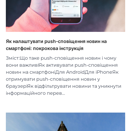
Як налаштувати push-сповіщення новин на
смартфоні: покрокова інструкція
Зміст:Що таке push-сповіщення новин і чому
вони важливіЯк активувати push-сповіщення
новин на смартфоніДля AndroidДля iPhoneЯк
отримувати push-сповіщення новин у
браузеріЯк відфільтрувати новини та уникнути
інформаційного перев…