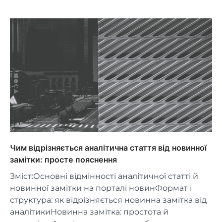
Чим відрізняється аналітична стаття від новинної
замітки: просте пояснення
Зміст:Основні відмінності аналітичної статті й
новинної замітки на порталі новинФормат і
структура: як відрізняється новинна замітка від
аналітикиНовинна замітка: простота й