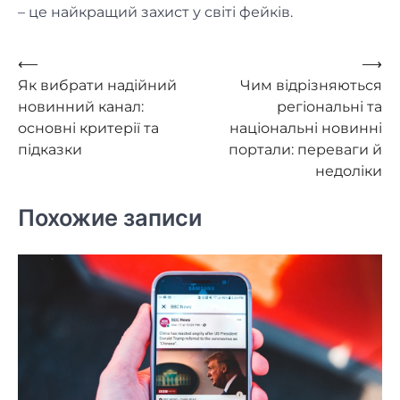
– це найкращий захист у світі фейків.
Навигация
⟵
⟶
Як вибрати надійний
Чим відрізняються
по
новинний канал:
регіональні та
записям
основні критерії та
національні новинні
підказки
портали: переваги й
недоліки
Похожие записи