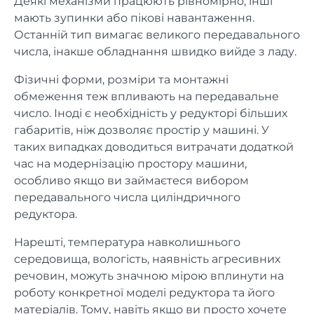
Деякі механізми працюють рівномірно, інші
мають зупинки або пікові навантаження.
Останній тип вимагає великого передавального
числа, інакше обладнання швидко вийде з ладу.
Фізичні форми, розміри та монтажні
обмеження теж впливають на передавальне
число. Іноді є необхідність у редукторі більших
габаритів, ніж дозволяє простір у машині. У
таких випадках доводиться витрачати додаткой
час на модернізацію простору машини,
особливо якщо ви займаєтеся вибором
передавального числа циліндричного
редуктора.
Нарешті, температура навколишнього
середовища, вологість, наявність агресивних
речовин, можуть значною мірою вплинути на
роботу конкретної моделі редуктора та його
матеріалів. Тому, навіть якщо ви просто хочете