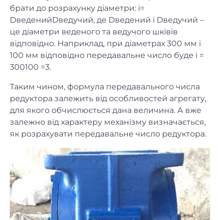
брати до розрахунку діаметри: i=
DведенийDведучий, де Dведений і Dведучий –
це діаметри веденого та ведучого шківів
відповідно. Наприклад, при діаметрах 300 мм і
100 мм відповідно передавальне число буде i =
300100 =3.
Таким чином, формула передавального числа
редуктора залежить від особливостей агрегату,
для якого обчислюється дана величина. А вже
залежно від характеру механізму визначається,
як розрахувати передавальне число редуктора.