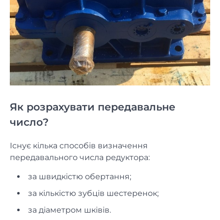
Як розрахувати передавальне
число?
Існує кілька способів визначення
передавального числа редуктора:
за швидкістю обертання;
за кількістю зубців шестеренок;
за діаметром шківів.