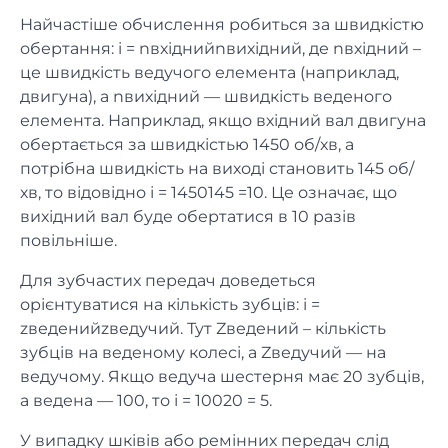
Найчастіше обчислення робиться за швидкістю
обертання: i = nвхіднийnвихідний, де nвхідний –
це швидкість ведучого елемента (наприклад,
двигуна), а nвихідний — швидкість веденого
елемента. Наприклад, якщо вхідний вал двигуна
обертається за швидкістью 1450 об/хв, а
потрібна швидкість на виході становить 145 об/
хв, то відовідно і = 1450145 =10. Це означає, що
вихідний вал буде обертатися в 10 разів
повільніше.
Для зубчастих передач доведеться
орієнтуватися на кількість зубців: i =
zведенийzведучий. Тут Zведений – кількість
зубців на веденому колесі, а Zведучий — на
ведучому. Якщо ведуча шестерня має 20 зубців,
а ведена — 100, то і = 10020 = 5.
У випадку шківів або ремінних передач слід