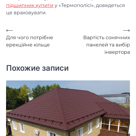
підшипник купити
у «Термополісі», доведеться
це враховувати.
Навигация
⟵
⟶
Для чого потрібне
Вартість сонячних
по
ерекційне кільце
панелей та вибір
записям
інвертора
Похожие записи