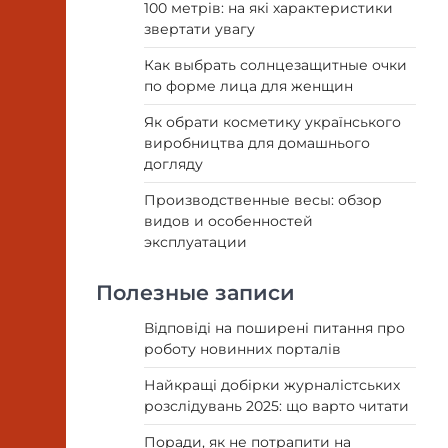
100 метрів: на які характеристики
звертати увагу
Как выбрать солнцезащитные очки
по форме лица для женщин
Як обрати косметику українського
виробництва для домашнього
догляду
Производственные весы: обзор
видов и особенностей
эксплуатации
Полезные записи
Відповіді на поширені питання про
роботу новинних порталів
Найкращі добірки журналістських
розслідувань 2025: що варто читати
Поради, як не потрапити на