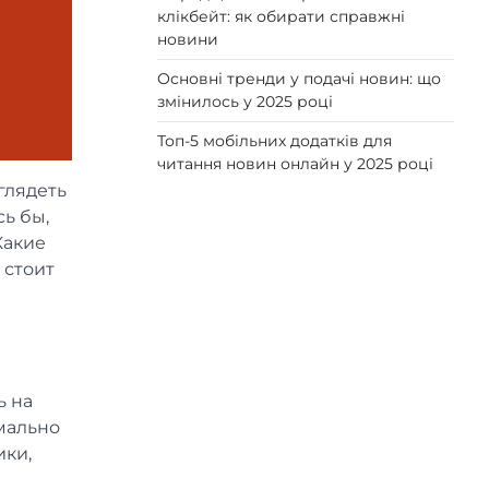
клікбейт: як обирати справжні
новини
Основні тренди у подачі новин: що
змінилось у 2025 році
Топ-5 мобільних додатків для
читання новин онлайн у 2025 році
глядеть
сь бы,
Какие
 стоит
ь на
мально
ики,