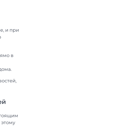
е, и при
р
рямо в
дома.
востей,
ей
стоящим
 этому