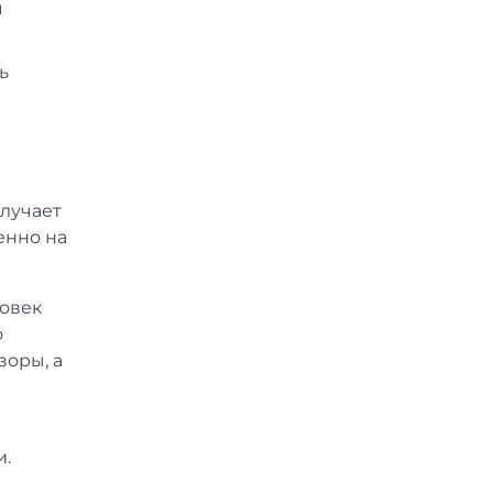
ы
ь
олучает
енно на
ловек
о
зоры, а
и.