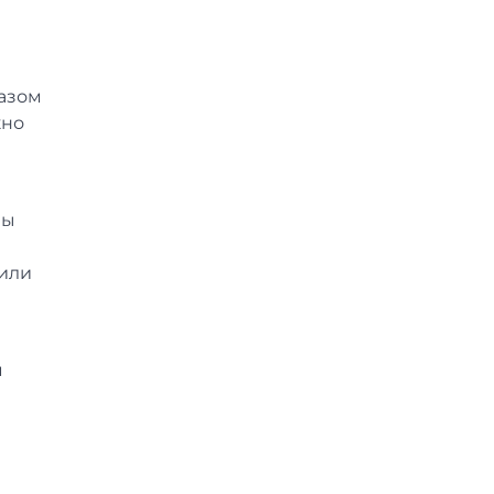
казом
жно
мы
 или
м