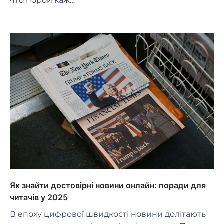
что порой каж…
Як знайти достовірні новини онлайн: поради для
читачів у 2025
В епоху цифрової швидкості новини долітають