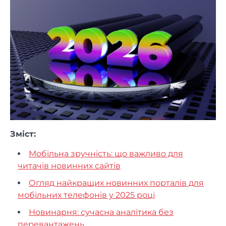
Зміст:
Мобільна зручність: що важливо для
читачів новинних сайтів
Огляд найкращих новинних порталів для
мобільних телефонів у 2025 році
Новинарня: сучасна аналітика без
перевантажень