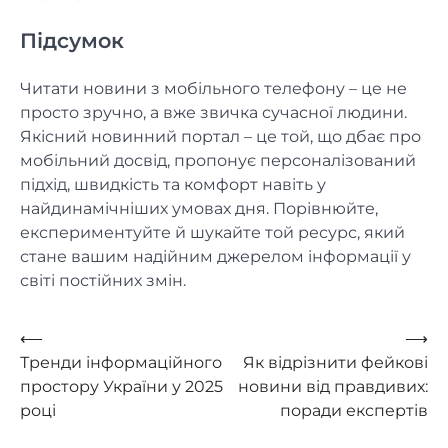
Підсумок
Читати новини з мобільного телефону – це не
просто зручно, а вже звичка сучасної людини.
Якісний новинний портал – це той, що дбає про
мобільний досвід, пропонує персоналізований
підхід, швидкість та комфорт навіть у
найдинамічніших умовах дня. Порівнюйте,
експериментуйте й шукайте той ресурс, який
стане вашим надійним джерелом інформації у
світі постійних змін.
Навигация
⟵
⟶
Тренди інформаційного
Як відрізнити фейкові
по
простору України у 2025
новини від правдивих:
записям
році
поради експертів