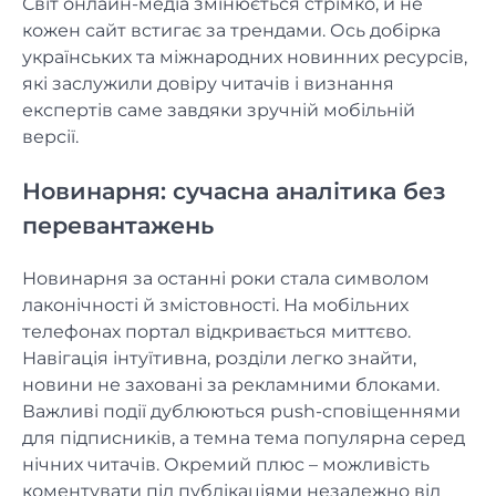
Світ онлайн-медіа змінюється стрімко, й не
кожен сайт встигає за трендами. Ось добірка
українських та міжнародних новинних ресурсів,
які заслужили довіру читачів і визнання
експертів саме завдяки зручній мобільній
версії.
Новинарня: сучасна аналітика без
перевантажень
Новинарня за останні роки стала символом
лаконічності й змістовності. На мобільних
телефонах портал відкривається миттєво.
Навігація інтуїтивна, розділи легко знайти,
новини не заховані за рекламними блоками.
Важливі події дублюються push-сповіщеннями
для підписників, а темна тема популярна серед
нічних читачів. Окремий плюс – можливість
коментувати під публікаціями незалежно від