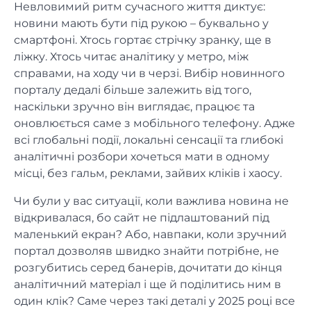
Невловимий ритм сучасного життя диктує:
новини мають бути під рукою – буквально у
смартфоні. Хтось гортає стрічку зранку, ще в
ліжку. Хтось читає аналітику у метро, між
справами, на ходу чи в черзі. Вибір новинного
порталу дедалі більше залежить від того,
наскільки зручно він виглядає, працює та
оновлюється саме з мобільного телефону. Адже
всі глобальні події, локальні сенсації та глибокі
аналітичні розбори хочеться мати в одному
місці, без гальм, реклами, зайвих кліків і хаосу.
Чи були у вас ситуації, коли важлива новина не
відкривалася, бо сайт не підлаштований під
маленький екран? Або, навпаки, коли зручний
портал дозволяв швидко знайти потрібне, не
розгубитись серед банерів, дочитати до кінця
аналітичний матеріал і ще й поділитись ним в
один клік? Саме через такі деталі у 2025 році все