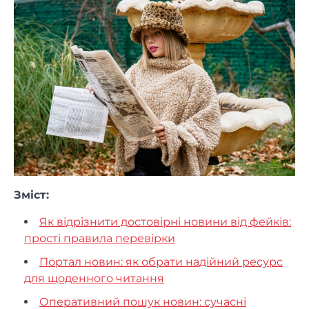
Зміст:
Як відрізнити достовірні новини від фейків:
прості правила перевірки
Портал новин: як обрати надійний ресурс
для щоденного читання
Оперативний пошук новин: сучасні