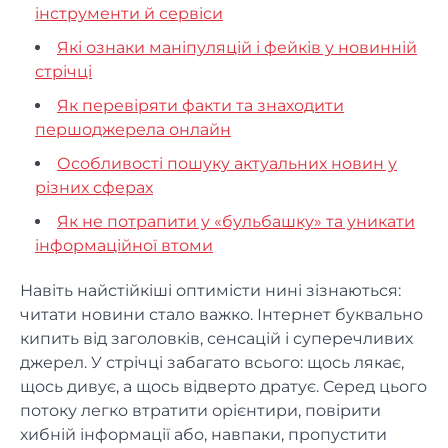
інструменти й сервіси
Які ознаки маніпуляцій і фейків у новинній
стрічці
Як перевіряти факти та знаходити
першоджерела онлайн
Особливості пошуку актуальних новин у
різних сферах
Як не потрапити у «бульбашку» та уникати
інформаційної втоми
Навіть найстійкіші оптимісти нині зізнаються:
читати новини стало важко. Інтернет буквально
кипить від заголовків, сенсацій і суперечливих
джерел. У стрічці забагато всього: щось лякає,
щось дивує, а щось відверто дратує. Серед цього
потоку легко втратити орієнтири, повірити
хибній інформації або, навпаки, пропустити