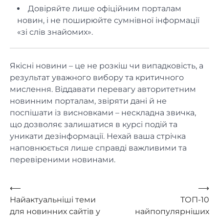
Довіряйте лише офіційним порталам
новин, і не поширюйте сумнівної інформації
«зі слів знайомих».
Якісні новини – це не розкіш чи випадковість, а
результат уважного вибору та критичного
мислення. Віддавати перевагу авторитетним
новинним порталам, звіряти дані й не
поспішати із висновками – нескладна звичка,
що дозволяє залишатися в курсі подій та
уникати дезінформації. Нехай ваша стрічка
наповнюється лише справді важливими та
перевіреними новинами.
Навигация
⟵
⟶
Найактуальніші теми
ТОП-10
по
для новинних сайтів у
найпопулярніших