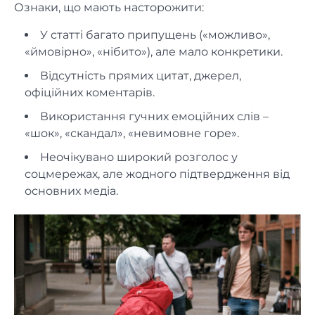
Ознаки, що мають насторожити:
У статті багато припущень («можливо»,
«ймовірно», «нібито»), але мало конкретики.
Відсутність прямих цитат, джерел,
офіційних коментарів.
Використання гучних емоційних слів –
«шок», «скандал», «невимовне горе».
Неочікувано широкий розголос у
соцмережах, але жодного підтвердження від
основних медіа.