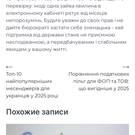
перевірку: іноді одна зайва хвилина в
електронному кабінеті рятує від місяців
непорозумінь. Будьте уважні до своїх прав і не
дайте бюрократії застати себе зненацька – хай
підтримка від держави стане не приємною
несподіванкою, а передбачуваним і стабільним
явищем у вашому житті.
Навигация
⟵
⟶
Топ-10
Порівняння податкових
по
найпопулярніших
пільг для ФОП та ТОВ:
записям
месенджерів для
що вигідніше у 2025
українців у 2025 році
Похожие записи