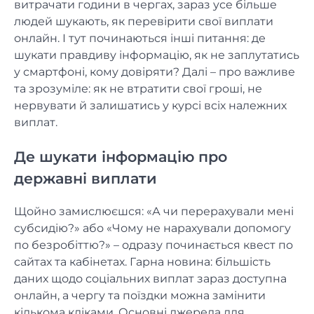
витрачати години в чергах, зараз усе більше
людей шукають, як перевірити свої виплати
онлайн. І тут починаються інші питання: де
шукати правдиву інформацію, як не заплутатись
у смартфоні, кому довіряти? Далі – про важливе
та зрозуміле: як не втратити свої гроші, не
нервувати й залишатись у курсі всіх належних
виплат.
Де шукати інформацію про
державні виплати
Щойно замислюєшся: «А чи перерахували мені
субсидію?» або «Чому не нарахували допомогу
по безробіттю?» – одразу починається квест по
сайтах та кабінетах. Гарна новина: більшість
даних щодо соціальних виплат зараз доступна
онлайн, а чергу та поїздки можна замінити
кількома кліками. Основні джерела для