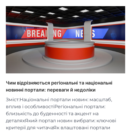
Чим відрізняються регіональні та національні
новинні портали: переваги й недоліки
Зміст:Національні портали новин: масштаб,
вплив і особливостіРегіональні портали:
близькість до буденності та акцент на
деталяхЯкий портал новин вибрати: ключові
критерії для читачаЯк влаштовані портали