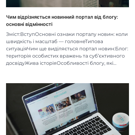
Чим відрізняється новинний портал від блогу:
основні відмінності
Зміст:ВступОсновні ознаки порталу новин: коли
швидкість і масштаб — головнеТипова
ситуаціяЧим ще виділяється портал новин:Блог:
територія особистих вражень та суб’єктивного
досвідуЖива історіяОсобливості блогу, які…