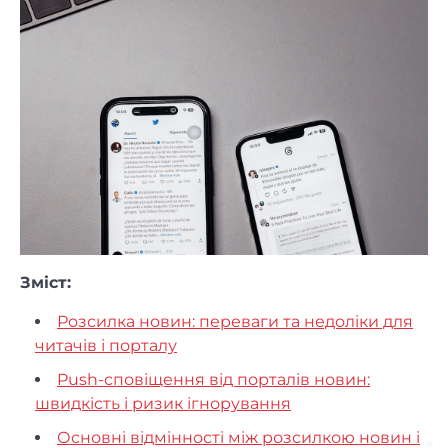
Зміст:
Розсилка новин: переваги та недоліки для
читачів і порталу
Push-сповіщення від порталів новин:
швидкість і ризик ігнорування
Основні відмінності між розсилкою новин і