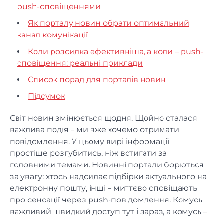
push-сповіщеннями
Як порталу новин обрати оптимальний
канал комунікації
Коли розсилка ефективніша, а коли – push-
сповіщення: реальні приклади
Список порад для порталів новин
Підсумок
Світ новин змінюється щодня. Щойно сталася
важлива подія – ми вже хочемо отримати
повідомлення. У цьому вирі інформації
простіше розгубитись, ніж встигати за
головними темами. Новинні портали борються
за увагу: хтось надсилає підбірки актуального на
електронну пошту, інші – миттєво сповіщають
про сенсації через push-повідомлення. Комусь
важливий швидкий доступ тут і зараз, а комусь –