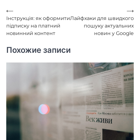
Навигация
⟵
⟶
Інструкція: як оформити
Лайфхаки для швидкого
по
підписку на платний
пошуку актуальних
записям
новинний контент
новин у Google
Похожие записи