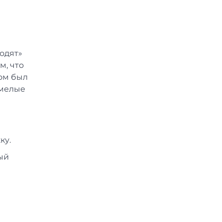
одят»
м, что
ром был
смелые
ку.
ый