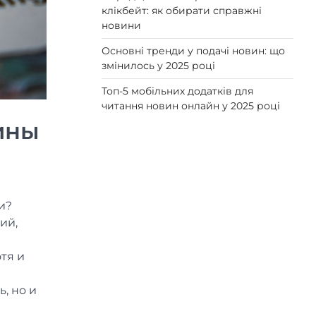
клікбейт: як обирати справжні
новини
Основні тренди у подачі новин: що
змінилось у 2025 році
Топ-5 мобільних додатків для
читання новин онлайн у 2025 році
ины
и?
ий,
и
тя и
, но и