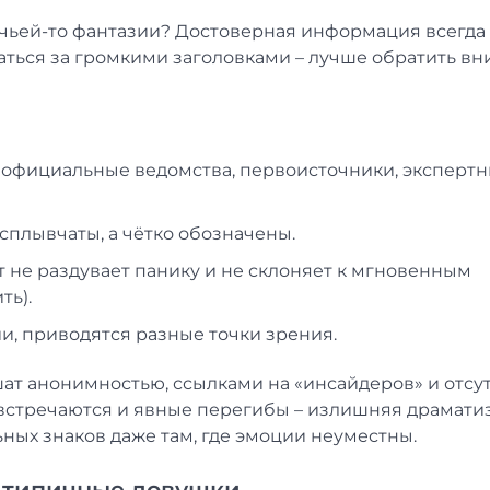
од чьей-то фантазии? Достоверная информация всегда
наться за громкими заголовками – лучше обратить в
а официальные ведомства, первоисточники, эксперт
асплывчаты, а чётко обозначены.
т не раздувает панику и не склоняет к мгновенным
ть).
и, приводятся разные точки зрения.
ешат анонимностью, ссылками на «инсайдеров» и отсу
да встречаются и явные перегибы – излишняя драмати
ных знаков даже там, где эмоции неуместны.
: типичные ловушки