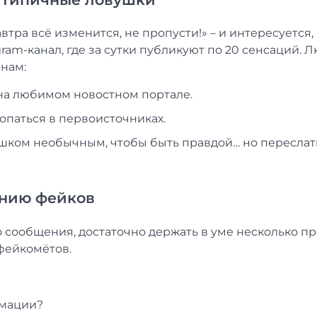
втра всё изменится, не пропусти!» – и интересуется,
gram-канал, где за сутки публикуют по 20 сенсаций. 
инам:
 на любимом новостном портале.
паться в первоисточниках.
ишком необычным, чтобы быть правдой… но переслат
анию фейков
 сообщения, достаточно держать в уме несколько п
 фейкомётов.
рмации?