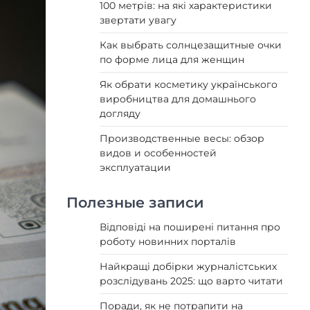
100 метрів: на які характеристики
звертати увагу
Как выбрать солнцезащитные очки
по форме лица для женщин
Як обрати косметику українського
виробництва для домашнього
догляду
Производственные весы: обзор
видов и особенностей
эксплуатации
Полезные записи
Відповіді на поширені питання про
роботу новинних порталів
Найкращі добірки журналістських
розслідувань 2025: що варто читати
Поради, як не потрапити на