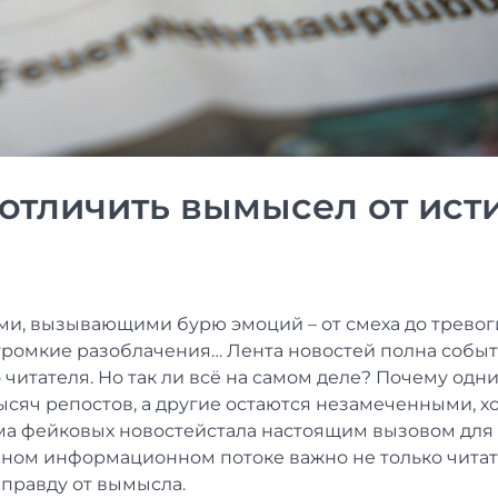
 отличить вымысел от ист
ками, вызывающими бурю эмоций – от смеха до тревог
громкие разоблачения… Лента новостей полна событ
читателя. Но так ли всё на самом деле? Почему одн
сяч репостов, а другие остаются незамеченными, хо
ма фейковых новостейстала настоящим вызовом для
ом информационном потоке важно не только читать
 правду от вымысла.