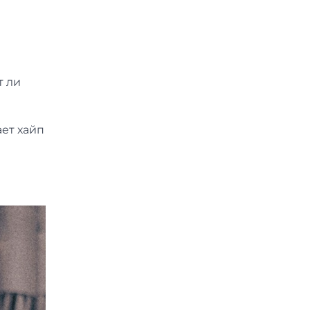
т ли
ает хайп