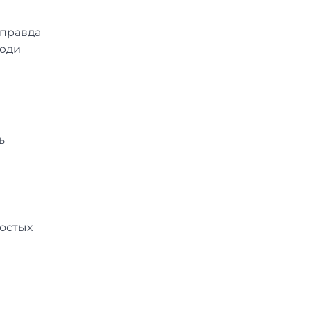
 правда
Люди
ь
ростых