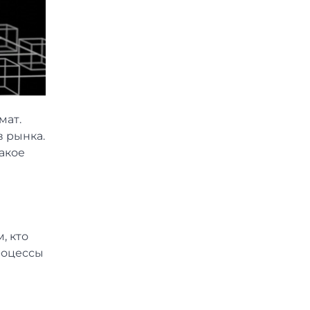
мат.
в рынка.
акое
, кто
роцессы