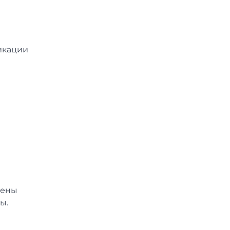
икации
лены
ы.