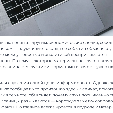
лькают один за другим: экономические сводки, сооб
няком — вдумчивые тексты, где события объясняют,
ие между новостью и аналитикой воспринимается
евидны. Почему некоторые материалы цепляют взгля
ём разница между этими форматами и зачем нужно их
тиля служения одной цели: информировать. Однако 
шка: сообщает, что произошло здесь и сейчас, помог
к в темноте: объясняет, почему случилось именно та
а границы размываются — короткую заметку сопров
факты. Но главное всегда кроется в подходе к матер