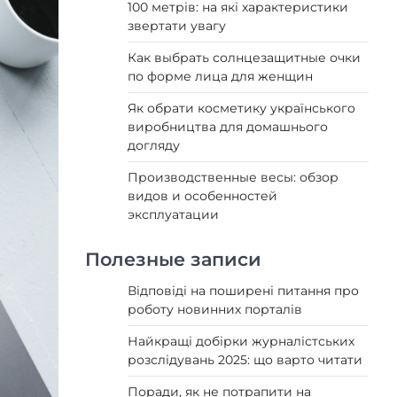
100 метрів: на які характеристики
звертати увагу
Как выбрать солнцезащитные очки
по форме лица для женщин
Як обрати косметику українського
виробництва для домашнього
догляду
Производственные весы: обзор
видов и особенностей
эксплуатации
Полезные записи
Відповіді на поширені питання про
роботу новинних порталів
Найкращі добірки журналістських
розслідувань 2025: що варто читати
Поради, як не потрапити на