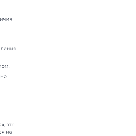
личия
пление,
лом.
ьно
х, это
ся на