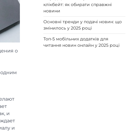
клікбейт: як обирати справжні
новини
Основні тренди у подачі новин: що
змінилось у 2025 році
Топ-5 мобільних додатків для
читання новин онлайн у 2025 році
щения о
д одним
делают
ает
к, и
ождает
иалу и