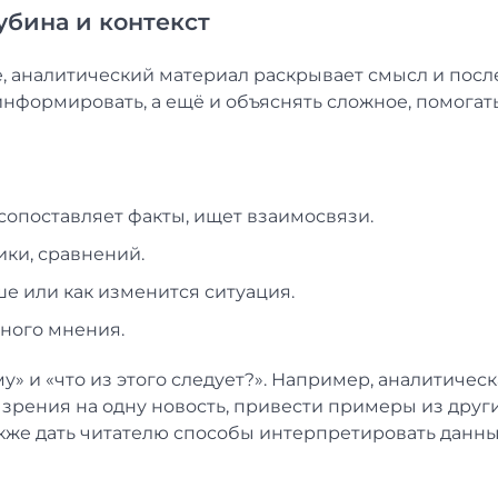
убина и контекст
те, аналитический материал раскрывает смысл и пос
информировать, а ещё и объяснять сложное, помогат
 сопоставляет факты, ищет взаимосвязи.
ики, сравнений.
е или как изменится ситуация.
чного мнения.
у» и «что из этого следует?». Например, аналитичес
 зрения на одну новость, привести примеры из друг
акже дать читателю способы интерпретировать данн